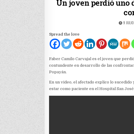
Un joven perdió uno 
co
PUBLIS
9 JULIO
DATE:
Spread the love
Faber Camilo Carvajal es el joven que perdi
contundente en desarrollo de las confrontac
Popayán.
En un video, el afectado explico lo sucedido
estar como paciente en el Hospital San José