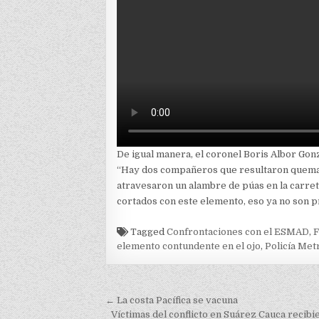
De igual manera, el coronel Boris Albor Gon
“Hay dos compañeros que resultaron quema
atravesaron un alambre de púas en la carre
cortados con este elemento, eso ya no son pr
Tagged
Confrontaciones con el ESMAD
,
F
elemento contundente en el ojo
,
Policía Met
Navegación
← La costa Pacífica se vacuna
Víctimas del conflicto en Suárez Cauca reci