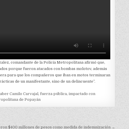
zalez, comandante de la Policía Metropolitana afirmó que,
dos porque fueron atacados con bombas molotov, además
tera para que los compañeros que iban en motos terminaran
ácticas de un manifestante, sino de un delincuente”.
aber Camilo Carvajal
,
fuerza pública
,
impactado con
ropolitana de Popayán
bieron $400 millones de pesos como medida de indemnización →