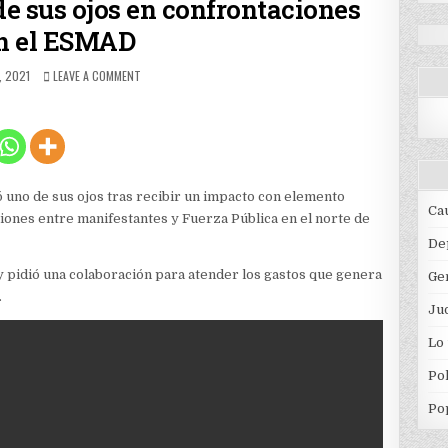
de sus ojos en confrontaciones
n el ESMAD
HED
ON
, 2021
LEAVE A COMMENT
UN
JOVEN
PERDIÓ
UNO
DE
SUS
OJOS
ó uno de sus ojos tras recibir un impacto con elemento
EN
Ca
iones entre manifestantes y Fuerza Pública en el norte de
CONFRONTACIONES
CON
De
EL
 y pidió una colaboración para atender los gastos que genera
Ge
ESMAD
.
Jud
Lo
Pol
Po