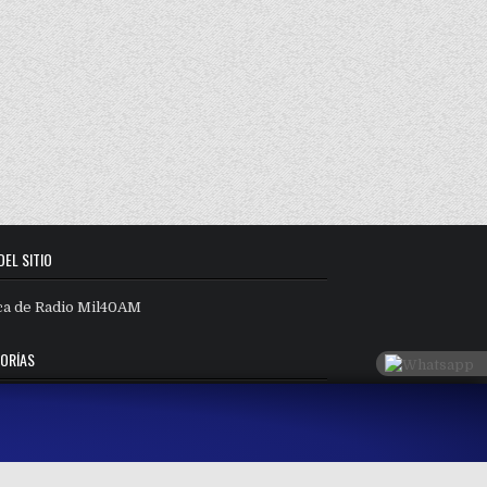
DEL SITIO
ca de Radio Mil40AM
ORÍAS
orías