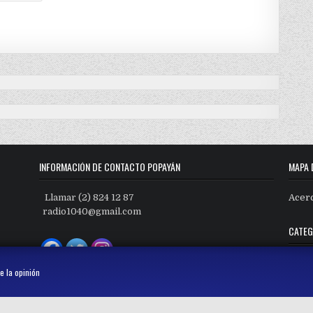
INFORMACIÓN DE CONTACTO POPAYÁN
MAPA 
Llamar (2) 824 12 87
Acer
radio1040@gmail.com
CATEG
Categ
e la opinión