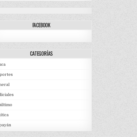
FACEBOOK
CATEGORÍAS
uca
portes
neral
iciales
 último
ítica
payán