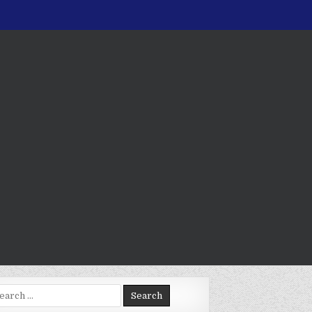
arch
: