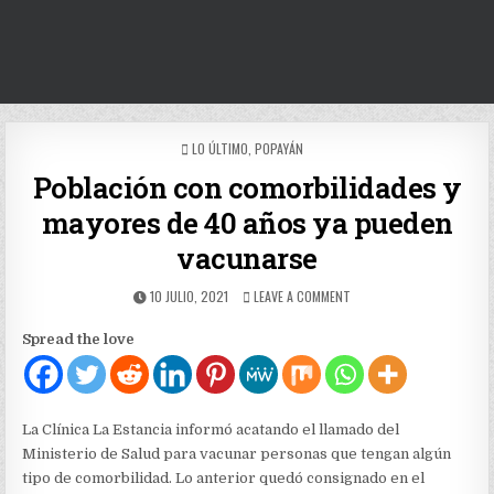
POSTED
LO ÚLTIMO
,
POPAYÁN
IN
Población con comorbilidades y
mayores de 40 años ya pueden
vacunarse
PUBLISHED
ON
10 JULIO, 2021
LEAVE A COMMENT
DATE:
POBLACIÓN
CON
Spread the love
COMORBILIDADES
Y
MAYORES
DE
40
La Clínica La Estancia informó acatando el llamado del
AÑOS
Ministerio de Salud para vacunar personas que tengan algún
YA
tipo de comorbilidad. Lo anterior quedó consignado en el
PUEDEN