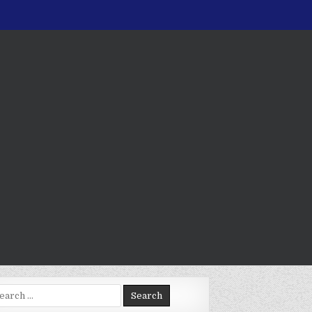
arch
: