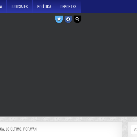
A
JUDICIALES
POLÍTICA
DEPORTES
Se
TED
CA
,
LO ÚLTIMO
,
POPAYÁN
for