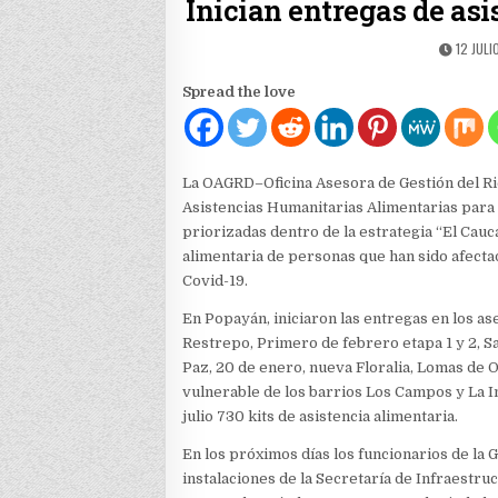
Inician entregas de as
PUBLIS
12 JULI
DATE:
Spread the love
La OAGRD–Oficina Asesora de Gestión del Rie
Asistencias Humanitarias Alimentarias para 
priorizadas dentro de la estrategia “El Cauc
alimentaria de personas que han sido afec
Covid-19.
En Popayán, iniciaron las entregas en los 
Restrepo, Primero de febrero etapa 1 y 2, S
Paz, 20 de enero, nueva Floralia, Lomas de 
vulnerable de los barrios Los Campos y La I
julio 730 kits de asistencia alimentaria.
En los próximos días los funcionarios de la 
instalaciones de la Secretaría de Infraestru