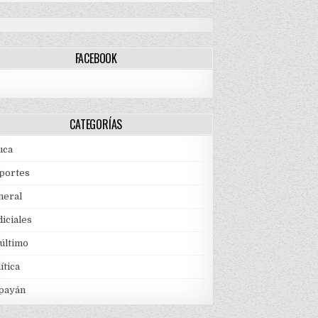
FACEBOOK
CATEGORÍAS
uca
portes
neral
iciales
 último
ítica
payán