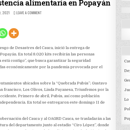
istencia alimentaria en Popayán
HED
ON
O, 2021
LEAVE A COMMENT
INICIAN
ENTREGAS
DE
ASISTENCIA
ALIMENTARIA
EN
POPAYÁN
sgo de Desastres del Cauca, inició la entrega de
Popayán. En total 8.020 kits recibirán las personas
a está contigo”, que busca garantizar la seguridad
Ca
tadas económicamente por la pandemia provocada por el
De
Ge
asentamientos ubicados sobre la “Quebrada Pubús”; Gustavo
an francisco, Los Olivos, Linda Payanesa, Triunfemos por la
Jud
Occidente, Primero de abril, Pubús, así como población
Lo
ndependencia. En total se entregaron este domingo 11 de
Pol
Gobernación del Cauca y al OAGRD Cauca, se trasladarán a las
Po
ctura del departamento junto al estadio “Ciro López”, donde