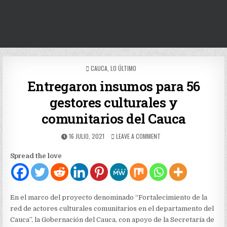
POSTED
CAUCA
,
LO ÚLTIMO
IN
Entregaron insumos para 56
gestores culturales y
comunitarios del Cauca
PUBLISHED
ON
16 JULIO, 2021
LEAVE A COMMENT
DATE:
ENTREGARON
INSUMOS
Spread the love
PARA
56
GESTORES
CULTURALES
Y
En el marco del proyecto denominado “Fortalecimiento de la
COMUNITARIOS
red de actores culturales comunitarios en el departamento del
DEL
Cauca”, la Gobernación del Cauca, con apoyo de la Secretaría de
CAUCA