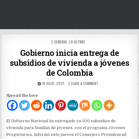
POSTED
GENERAL
,
LO ÚLTIMO
IN
Gobierno inicia entrega de
subsidios de vivienda a jóvenes
de Colombia
PUBLISHED
ON
16 JULIO, 2021
LEAVE A COMMENT
DATE:
GOBIERNO
INICIA
Spread the love
ENTREGA
DE
SUBSIDIOS
DE
VIVIENDA
El Gobierno Nacional ha entregado ya 500 subsidios de
A
vivienda para familias de jóvenes, con el programa Jóvenes
JÓVENES
Propietarios, informó este jueves el Consejero Presidencial
DE