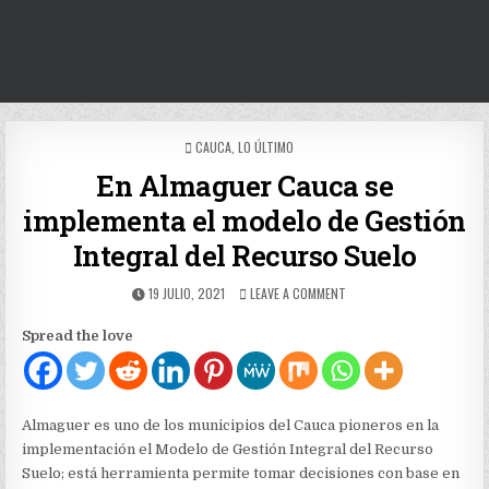
POSTED
CAUCA
,
LO ÚLTIMO
IN
En Almaguer Cauca se
implementa el modelo de Gestión
Integral del Recurso Suelo
PUBLISHED
ON
19 JULIO, 2021
LEAVE A COMMENT
DATE:
EN
ALMAGUER
Spread the love
CAUCA
SE
IMPLEMENTA
EL
MODELO
Almaguer es uno de los municipios del Cauca pioneros en la
DE
implementación el Modelo de Gestión Integral del Recurso
GESTIÓN
Suelo; está herramienta permite tomar decisiones con base en
INTEGRAL