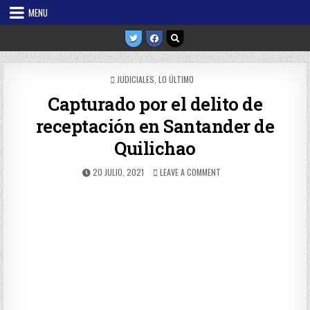
Skip
MENU
to
content
POSTED
JUDICIALES
,
LO ÚLTIMO
IN
Capturado por el delito de
receptación en Santander de
Quilichao
PUBLISHED
ON
20 JULIO, 2021
LEAVE A COMMENT
DATE:
CAPTURADO
POR
EL
DELITO
DE
RECEPTACIÓN
EN
SANTANDER
DE
QUILICHAO