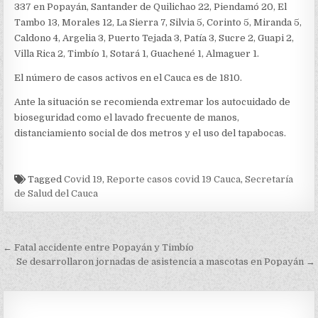
JULIO
337 en Popayán, Santander de Quilichao 22, Piendamó 20, El
Tambo 13, Morales 12, La Sierra 7, Silvia 5, Corinto 5, Miranda 5,
Caldono 4, Argelia 3, Puerto Tejada 3, Patía 3, Sucre 2, Guapi 2,
Villa Rica 2, Timbío 1, Sotará 1, Guachené 1, Almaguer 1.
El número de casos activos en el Cauca es de 1810.
Ante la situación se recomienda extremar los autocuidado de
bioseguridad como el lavado frecuente de manos,
distanciamiento social de dos metros y el uso del tapabocas.
Tagged
Covid 19
,
Reporte casos covid 19 Cauca
,
Secretaría
de Salud del Cauca
Navegación
← Fatal accidente entre Popayán y Timbío
de
Se desarrollaron jornadas de asistencia a mascotas en Popayán →
entradas