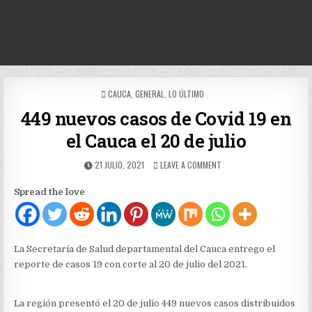
POSTED
CAUCA
,
GENERAL
,
LO ÚLTIMO
IN
449 nuevos casos de Covid 19 en
el Cauca el 20 de julio
PUBLISHED
ON
21 JULIO, 2021
LEAVE A COMMENT
DATE:
449
NUEVOS
Spread the love
CASOS
DE
COVID
19
EN
La Secretaría de Salud departamental del Cauca entrego el
EL
reporte de casos 19 con corte al 20 de julio del 2021.
CAUCA
EL
20
La región presentó el 20 de julio 449 nuevos casos distribuidos
DE