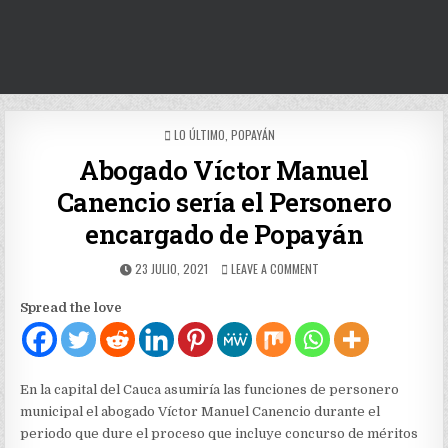
POSTED
LO ÚLTIMO
,
POPAYÁN
IN
Abogado Víctor Manuel
Canencio sería el Personero
encargado de Popayán
PUBLISHED
ON
23 JULIO, 2021
LEAVE A COMMENT
DATE:
ABOGADO
VÍCTOR
Spread the love
MANUEL
CANENCIO
SERÍA
EL
PERSONERO
En la capital del Cauca asumiría las funciones de personero
ENCARGADO
municipal el abogado Víctor Manuel Canencio durante el
DE
periodo que dure el proceso que incluye concurso de méritos
POPAYÁN