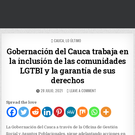
POSTED
CAUCA
,
LO ÚLTIMO
IN
Gobernación del Cauca trabaja en
la inclusión de las comunidades
LGTBI y la garantía de sus
derechos
PUBLISHED
ON
28 JULIO, 2021
LEAVE A COMMENT
DATE:
GOBERNACIÓN
DEL
Spread the love
CAUCA
TRABAJA
EN
LA
INCLUSIÓN
La Gobernación del Cauca a través de la Oficina de Gestión
DE
Social y Asuntos Poblacionales, sigue adelantando acciones en