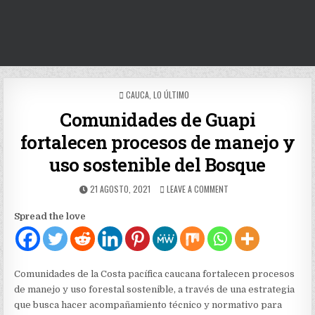
POSTED
CAUCA
,
LO ÚLTIMO
IN
Comunidades de Guapi
fortalecen procesos de manejo y
uso sostenible del Bosque
PUBLISHED
ON
21 AGOSTO, 2021
LEAVE A COMMENT
DATE:
COMUNIDADES
DE
Spread the love
GUAPI
FORTALECEN
PROCESOS
DE
MANEJO
Comunidades de la Costa pacífica caucana fortalecen procesos
Y
de manejo y uso forestal sostenible, a través de una estrategia
USO
que busca hacer acompañamiento técnico y normativo para
SOSTENIBLE