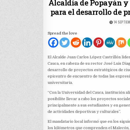
Alcaldía de Popayán y 
para el desarrollo de 
PUBLISHED
14 SEPTIEM
DATE:
Spread the love
El Alcalde Juan Carlos López Castrillón lider
Cauca, en cabeza de su rector José Luis Diag
desarrollo de proyectos estratégicos de ciud
epicentro de encuentro de todas las expresi
universitaria.
“Con la Universidad del Cauca, institución a
posibilite llevar a cabo los proyectos socia
principalmente a sus estudiantes y en genera
de actividades deportivas y culturales”.
El mandatario local informó que en los sigui
los kilómetros que comprenden el Malecón, e