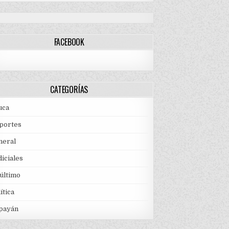
FACEBOOK
CATEGORÍAS
uca
portes
neral
iciales
 último
ítica
payán