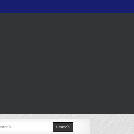
arch
: