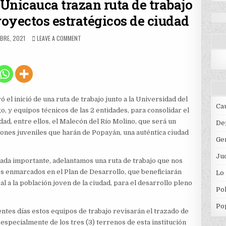
Unicauca trazan ruta de trabajo
proyectos estratégicos de ciudad
ON
BRE, 2021
LEAVE A COMMENT
ALCALDÍA
DE
POPAYÁN
Y
UNICAUCA
TRAZAN
RUTA
ó el inició de una ruta de trabajo junto a la Universidad del
DE
Ca
o, y equipos técnicos de las 2 entidades, para consolidar el
TRABAJO
ad, entre ellos, el Malecón del Río Molino, que será un
PARA
De
EL
ones juveniles que harán de Popayán, una auténtica ciudad
Ge
DESARROLLO
DE
Jud
PROYECTOS
liada importante, adelantamos una ruta de trabajo que nos
ESTRATÉGICOS
les enmarcados en el Plan de Desarrollo, que beneficiarán
Lo
DE
l a la población joven de la ciudad, para el desarrollo pleno
CIUDAD
Pol
Po
entes días estos equipos de trabajo revisarán el trazado de
specialmente de los tres (3) terrenos de esta institución