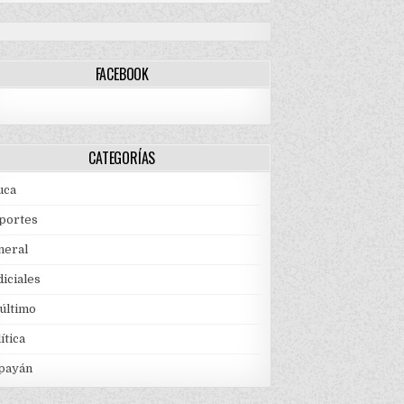
FACEBOOK
CATEGORÍAS
uca
portes
neral
iciales
 último
ítica
payán