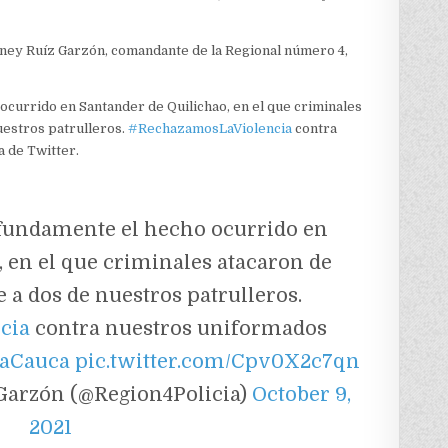
rney Ruíz Garzón, comandante de la Regional número 4,
currido en Santander de Quilichao, en el que criminales
uestros patrulleros.
#RechazamosLaViolencia
contra
a de Twitter.
undamente el hecho ocurrido en
 en el que criminales atacaron de
 a dos de nuestros patrulleros.
cia
contra nuestros uniformados
iaCauca
pic.twitter.com/Cpv0X2c7qn
 Garzón (@Region4Policia)
October 9,
2021