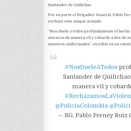
Santander de Quilichao.
Por su parte el Brigadier General, Pablo Fe
rechazó este ataque armado.
“Nos duele a todos profundamente el hecho o
atacaron de manera vil y cobarde a dos de n
nuestros uniformados”, escribió en su cuent
#NosDueleATodos
prof
Santander de Quilichao,
manera vil y cobarde
#RechazamosLaViolen
@PoliciaColombia
@Polic
— BG. Pablo Ferney Ruiz