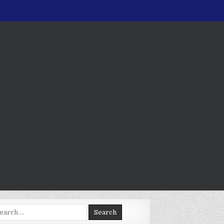
arch
: