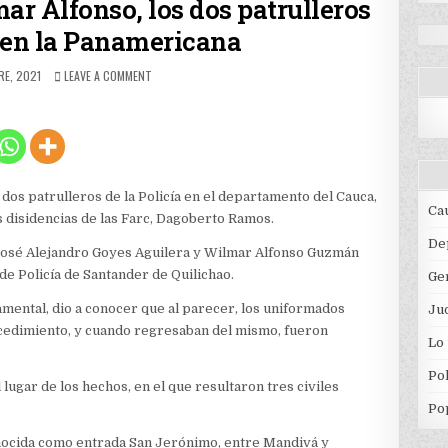
ar Alfonso, los dos patrulleros
 en la Panamericana
ED
ON
E, 2021
LEAVE A COMMENT
JOSÉ
ALEJANDRO
Y
WILMAR
ALFONSO,
LOS
DOS
dos patrulleros de la Policía en el departamento del Cauca,
PATRULLEROS
Ca
 disidencias de las Farc, Dagoberto Ramos.
ASESINADOS
EN
De
 José Alejandro Goyes Aguilera y Wilmar Alfonso Guzmán
LA
de Policía de Santander de Quilichao.
Ge
PANAMERICANA
mental, dio a conocer que al parecer, los uniformados
Jud
cedimiento, y cuando regresaban del mismo, fueron
Lo
Pol
lugar de los hechos, en el que resultaron tres civiles
Po
nocida como entrada San Jerónimo, entre Mandivá y