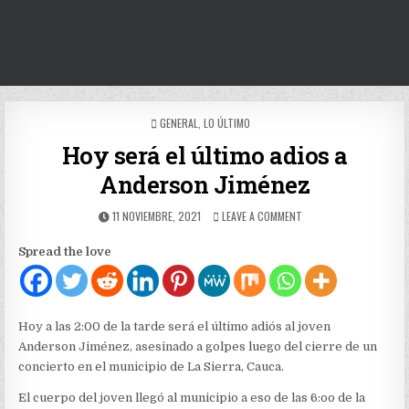
POSTED
GENERAL
,
LO ÚLTIMO
IN
Hoy será el último adios a
Anderson Jiménez
PUBLISHED
ON
11 NOVIEMBRE, 2021
LEAVE A COMMENT
DATE:
HOY
SERÁ
Spread the love
EL
ÚLTIMO
ADIOS
A
ANDERSON
Hoy a las 2:00 de la tarde será el último adiós al joven
JIMÉNEZ
Anderson Jiménez, asesinado a golpes luego del cierre de un
concierto en el municipio de La Sierra, Cauca.
El cuerpo del joven llegó al municipio a eso de las 6:oo de la