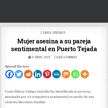
POSTED
CAUCA
,
JUDICIALES
IN
Mujer asesina a su pareja
sentimental en Puerto Tejada
PUBLISHED
ON
17 ENERO, 2022
LEAVE A COMMENT
DATE:
MUJER
ASESINA
Spread the love
A
SU
PAREJA
SENTIMENTAL
EN
PUERTO
Como Nilson Zúñiga Asprilla fue identificada la persona
TEJADA
asesinada por su compañera sentimental en medio de una
violenta discusión familiar.