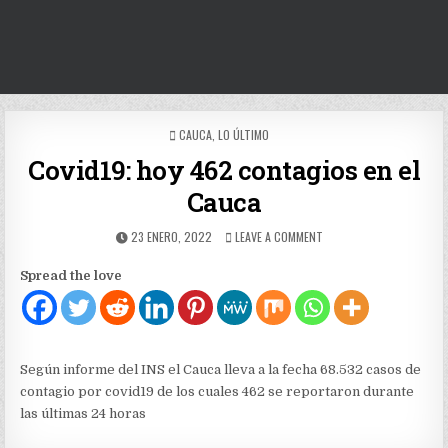
POSTED
CAUCA
,
LO ÚLTIMO
IN
Covid19: hoy 462 contagios en el
Cauca
PUBLISHED
ON
23 ENERO, 2022
LEAVE A COMMENT
DATE:
COVID19:
HOY
Spread the love
462
CONTAGIOS
EN
EL
CAUCA
Según informe del INS el Cauca lleva a la fecha 68.532 casos de
contagio por covid19 de los cuales 462 se reportaron durante
las últimas 24 horas