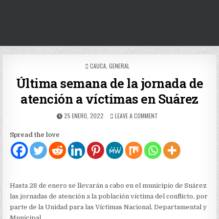
POSTED
CAUCA
,
GENERAL
IN
Última semana de la jornada de
atención a víctimas en Suárez
PUBLISHED
ON
25 ENERO, 2022
LEAVE A COMMENT
DATE:
ÚLTIMA
SEMANA
Spread the love
DE
LA
JORNADA
DE
ATENCIÓN
A
Hasta 28 de enero se llevarán a cabo en el municipio de Suárez
VÍCTIMAS
las jornadas de atención a la población víctima del conflicto, por
EN
SUÁREZ
parte de la Unidad para las Víctimas Nacional, Departamental y
Municipal.