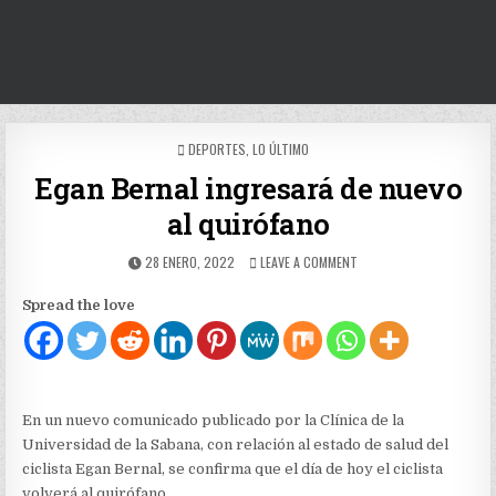
POSTED
DEPORTES
,
LO ÚLTIMO
IN
Egan Bernal ingresará de nuevo
al quirófano
PUBLISHED
ON
28 ENERO, 2022
LEAVE A COMMENT
DATE:
EGAN
BERNAL
Spread the love
INGRESARÁ
DE
NUEVO
AL
QUIRÓFANO
En un nuevo comunicado publicado por la Clínica de la
Universidad de la Sabana, con relación al estado de salud del
ciclista Egan Bernal, se confirma que el día de hoy el ciclista
volverá al quirófano.