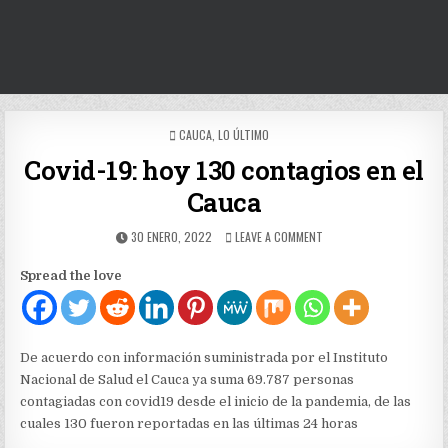
POSTED
CAUCA
,
LO ÚLTIMO
IN
Covid-19: hoy 130 contagios en el
Cauca
PUBLISHED
ON
30 ENERO, 2022
LEAVE A COMMENT
DATE:
COVID-
19:
Spread the love
HOY
130
CONTAGIOS
EN
EL
De acuerdo con información suministrada por el Instituto
CAUCA
Nacional de Salud el Cauca ya suma 69.787 personas
contagiadas con covid19 desde el inicio de la pandemia, de las
cuales 130 fueron reportadas en las últimas 24 horas