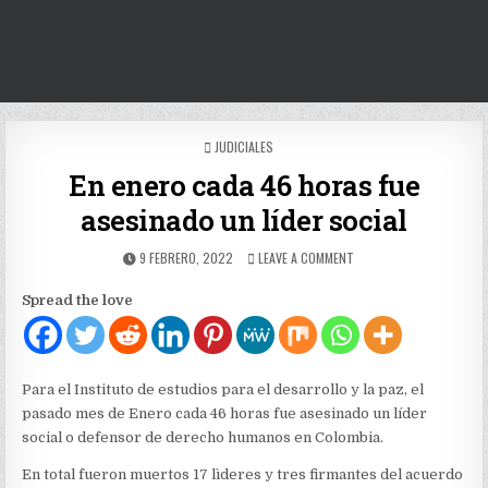
POSTED
JUDICIALES
IN
En enero cada 46 horas fue
asesinado un líder social
PUBLISHED
ON
9 FEBRERO, 2022
LEAVE A COMMENT
DATE:
EN
ENERO
Spread the love
CADA
46
HORAS
FUE
ASESINADO
Para el Instituto de estudios para el desarrollo y la paz, el
UN
pasado mes de Enero cada 46 horas fue asesinado un líder
LÍDER
social o defensor de derecho humanos en Colombia.
SOCIAL
En total fueron muertos 17 lìderes y tres firmantes del acuerdo