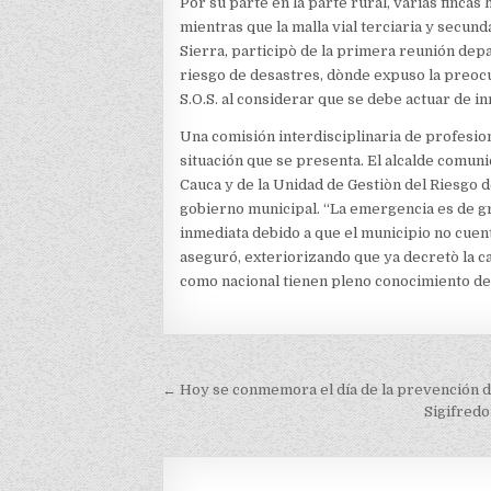
Por su parte en la parte rural, varias fincas
mientras que la malla vial terciaria y secund
Sierra, participò de la primera reunión depa
riesgo de desastres, dònde expuso la preocu
S.O.S. al considerar que se debe actuar de i
Una comisión interdisciplinaria de profesion
situación que se presenta. El alcalde comun
Cauca y de la Unidad de Gestiòn del Riesgo 
gobierno municipal. “La emergencia es de gr
inmediata debido a que el municipio no cue
aseguró, exteriorizando que ya decretò la c
como nacional tienen pleno conocimiento de 
Navegación
← Hoy se conmemora el día de la prevención 
de
Sigifredo
entradas