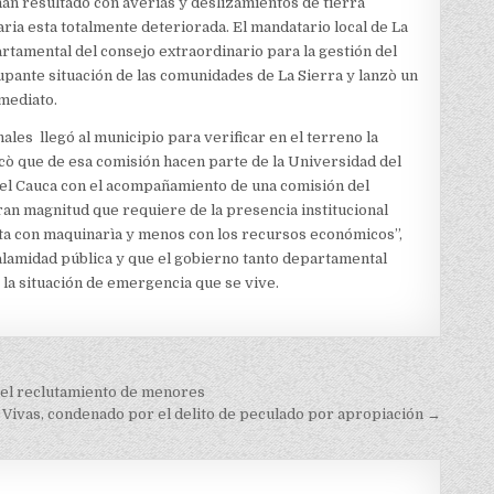
 han resultado con averías y deslizamientos de tierra
aria esta totalmente deteriorada. El mandatario local de La
rtamental del consejo extraordinario para la gestión del
pante situación de las comunidades de La Sierra y lanzò un
nmediato.
ales llegó al municipio para verificar en el terreno la
icò que de esa comisión hacen parte de la Universidad del
del Cauca con el acompañamiento de una comisión del
an magnitud que requiere de la presencia institucional
nta con maquinarìa y menos con los recursos económicos”,
alamidad pública y que el gobierno tanto departamental
la situación de emergencia que se vive.
del reclutamiento de menores
 Vivas, condenado por el delito de peculado por apropiación →