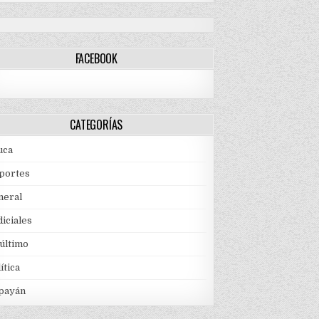
FACEBOOK
CATEGORÍAS
uca
portes
neral
iciales
 último
ítica
payán