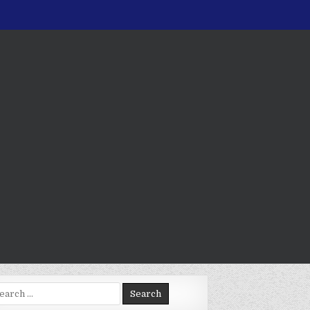
arch
: