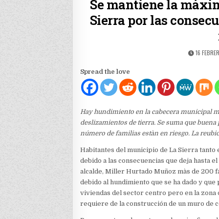
Se mantiene la máxima
Sierra por las consec
PUBLISHE
16 FEBRE
DATE:
Spread the love
Hay hundimiento en la cabecera municipal mi
deslizamientos de tierra. Se suma que buena pa
número de familias estàn en riesgo. La reubic
Habitantes del municipio de La Sierra tanto
debido a las consecuencias que deja hasta e
alcalde, Miller Hurtado Muñoz màs de 200 fa
debido al hundimiento que se ha dado y que pod
viviendas del sector centro pero en la zona d
requiere de la construcción de un muro de 