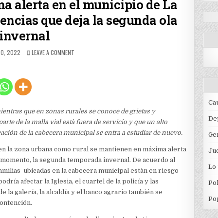
 alerta en el municipio de La
uencias que deja la segunda ola
invernal
D
ON
RO, 2022
LEAVE A COMMENT
SE
MANTIENE
LA
MÁXIMA
ALERTA
EN
Ca
EL
entras que en zonas rurales se conoce de grietas y
MUNICIPIO
De
rte de la malla vial està fuera de servicio y que un alto
DE
ación de la cabecera municipal se entra a estudiar de nuevo.
LA
Ge
SIERRA
 en la zona urbana como rural se mantienen en máxima alerta
POR
Jud
LAS
l momento, la segunda temporada invernal. De acuerdo al
Lo
CONSECUENCIAS
milias ubicadas en la cabecera municipal estàn en riesgo
QUE
ría afectar la Iglesia, el cuartel de la policía y las
Pol
DEJA
e la galería, la alcaldía y el banco agrario también se
LA
Po
SEGUNDA
contención.
OLA
INVERNAL