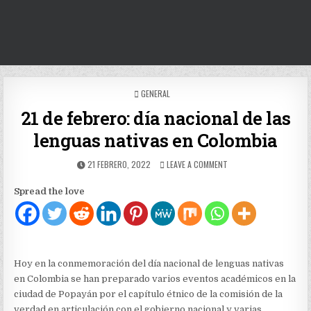
POSTED
GENERAL
IN
21 de febrero: día nacional de las
lenguas nativas en Colombia
PUBLISHED
ON
21 FEBRERO, 2022
LEAVE A COMMENT
DATE:
21
DE
Spread the love
FEBRERO:
DÍA
NACIONAL
DE
LAS
LENGUAS
Hoy en la conmemoración del día nacional de lenguas nativas
NATIVAS
en Colombia se han preparado varios eventos académicos en la
EN
COLOMBIA
ciudad de Popayán por el capítulo étnico de la comisión de la
verdad en articulación con el gobierno nacional y varias