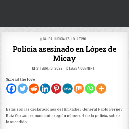
POSTED
CAUCA
,
JUDICIALES
,
LO ÚLTIMO
IN
Policía asesinado en López de
Micay
PUBLISHED
ON
21 FEBRERO, 2022
LEAVE A COMMENT
DATE:
POLICÍA
ASESINADO
Spread the love
EN
LÓPEZ
DE
MICAY
Estas son las declaraciones del Brigadier General Pablo Ferney
Ruiz Garzón, comandante región número 4 de la policía, sobre
lo sucedido: