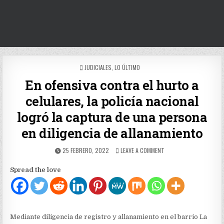
POSTED
JUDICIALES
,
LO ÚLTIMO
IN
En ofensiva contra el hurto a
celulares, la policía nacional
logró la captura de una persona
en diligencia de allanamiento
PUBLISHED
ON
25 FEBRERO, 2022
LEAVE A COMMENT
DATE:
EN
OFENSIVA
Spread the love
CONTRA
EL
HURTO
A
CELULARES,
Mediante diligencia de registro y allanamiento en el barrio La
LA