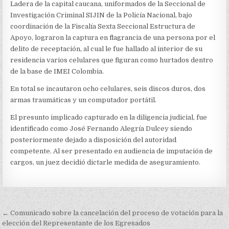
POLICÍA
Ladera de la capital caucana, uniformados de la Seccional de
NACIONAL
Investigación Criminal SIJIN de la Policía Nacional, bajo
LOGRÓ
coordinación de la Fiscalía Sexta Seccional Estructura de
LA
CAPTURA
Apoyo, lograron la captura en flagrancia de una persona por el
DE
delito de receptación, al cual le fue hallado al interior de su
UNA
residencia varios celulares que figuran como hurtados dentro
PERSONA
de la base de IMEI Colombia.
EN
DILIGENCIA
En total se incautaron ocho celulares, seis discos duros, dos
DE
ALLANAMIENTO
armas traumáticas y un computador portátil.
El presunto implicado capturado en la diligencia judicial, fue
identificado como José Fernando Alegría Dulcey siendo
posteriormente dejado a disposición del autoridad
competente. Al ser presentado en audiencia de imputación de
cargos, un juez decidió dictarle medida de aseguramiento.
Navegación
← Comunicado sobre la cancelación del proceso de votación para la
de
elección del Representante de los Egresados