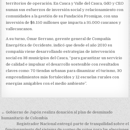
territorios de operación. En Cauca y Valle del Cauca, GdO y CEO
suman sus esfuerzos de inversión social y relacionamiento con
comunidades a la gestión de su Fundación Promigas, con una
inversión de $6.150 millones que impacta a 35.000 caucanos y
vallecaucanos.
A su turno, Ómar Serrano, gerente general de Compañía
Energética de Occidente, indicó que desde el año 2010 su
compañía viene desarrollando estrategias de intervención
social en 38 municipios del Cauca, “para garantizar un servicio
de calidad e impulsar el desarrollo sostenible con resultados
claves como: 70 tiendas urbanas para dinamizar el turismo, 30
emprendimientos más fortalecidos y 12 escuelas rurales con
energías amigables con el medio ambiente”.
Navegación
← Gobierno de Japón realiza donación al plan de desminado
de
humanitario de Colombia
Registrador Nacional entregó parte de tranquilidad sobre el
entradas
funcionamiento del sistema de conteo de votos para las elecciones