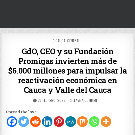
POSTED
CAUCA
,
GENERAL
IN
GdO, CEO y su Fundación
Promigas invierten más de
$6.000 millones para impulsar la
reactivación económica en
Cauca y Valle del Cauca
PUBLISHED
ON
26 FEBRERO, 2022
LEAVE A COMMENT
DATE:
GDO,
CEO
Spread the love
Y
SU
FUNDACIÓN
PROMIGAS