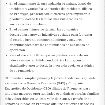
INVIERTEN
En el lanzamiento de su Fundación Promigas, Gases de
MÁS
DE
Occidente y Compañía Energética de Occidente, filiales
$6.000
de Promigas, presentaron iniciativas para impulsar la
MILLONES
productividad de las familias más vulnerables del
PARA
suroccidente colombiano.
IMPULSAR
LA
En el primer trimestre del año, las compañías
REACTIVACIÓN
desarrollan y apoyan iniciativas sociales para fomentar
ECONÓMICA
el empleo juvenil, el emprendimiento y mayores
EN
CAUCA
oportunidades para las comunidades en sus zonas de
Y
operación.
VALLE
Para el año 2030, Promigas se plantea la meta de ser
DEL
CAUCA
líderes en sostenibilidad en América Latina, con un
significativo aporte desde la inversión social estratégica
de su Fundación.
El fomento al empleo juvenil y la productividad es la apuesta
estratégica de Gases de Occidente (GdO) y Compañía
Energética de Occidente (CEO), filiales de Promigas, para
impulsar mayores oportunidades económicas para las familias
más vulnerables en Cauca y Valle del Cauca, a través de su
renovada Fundación Promigas que une esfuerzos desde las