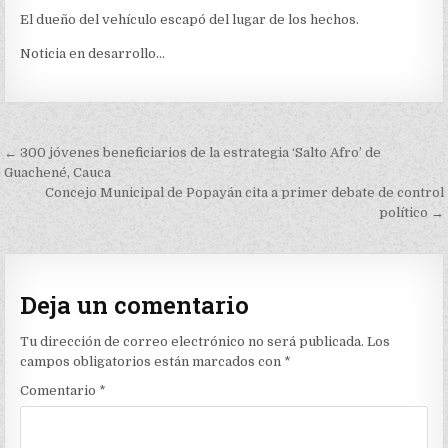
DE
El dueño del vehículo escapó del lugar de los hechos.
UNA
PERSONA
Noticia en desarrollo…
Navegación
← 300 jóvenes beneficiarios de la estrategia ‘Salto Afro’ de
de
Guachené, Cauca
Concejo Municipal de Popayán cita a primer debate de control
entradas
político →
Deja un comentario
Tu dirección de correo electrónico no será publicada.
Los
campos obligatorios están marcados con
*
Comentario
*