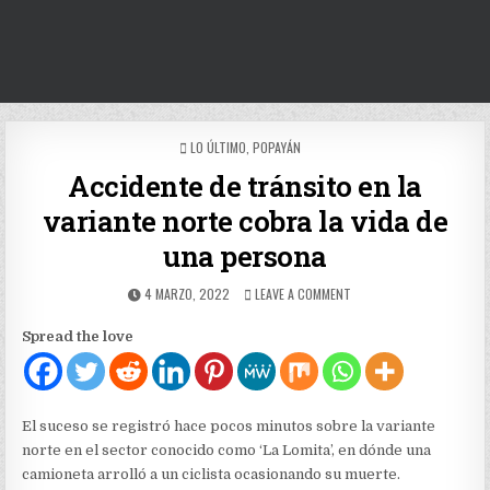
POSTED
LO ÚLTIMO
,
POPAYÁN
IN
Accidente de tránsito en la
variante norte cobra la vida de
una persona
PUBLISHED
ON
4 MARZO, 2022
LEAVE A COMMENT
DATE:
ACCIDENTE
DE
Spread the love
TRÁNSITO
EN
LA
VARIANTE
NORTE
El suceso se registró hace pocos minutos sobre la variante
COBRA
norte en el sector conocido como ‘La Lomita’, en dónde una
LA
camioneta arrolló a un ciclista ocasionando su muerte.
VIDA