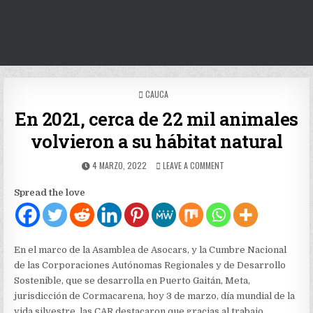
POSTED
CAUCA
IN
En 2021, cerca de 22 mil animales
volvieron a su hábitat natural
PUBLISHED
ON
4 MARZO, 2022
LEAVE A COMMENT
DATE:
EN
2021,
Spread the love
CERCA
DE
22
MIL
ANIMALES
En el marco de la Asamblea de Asocars, y la Cumbre Nacional
VOLVIERON
de las Corporaciones Autónomas Regionales y de Desarrollo
A
Sostenible, que se desarrolla en Puerto Gaitán, Meta,
SU
HÁBITAT
jurisdicción de Cormacarena, hoy 3 de marzo, día mundial de la
NATURAL
vida silvestre, las CAR destacaron que gracias al trabajo