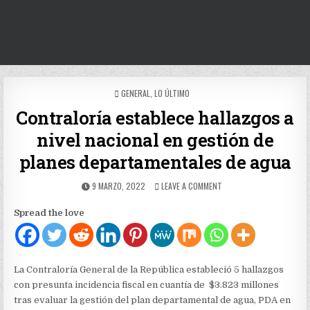
POSTED
GENERAL
,
LO ÚLTIMO
IN
Contraloría establece hallazgos a
nivel nacional en gestión de
planes departamentales de agua
PUBLISHED
ON
9 MARZO, 2022
LEAVE A COMMENT
DATE:
CONTRALORÍA
ESTABLECE
Spread the love
HALLAZGOS
A
NIVEL
NACIONAL
EN
La Contraloría General de la República estableció 5 hallazgos
GESTIÓN
con presunta incidencia fiscal en cuantía de $3.823 millones
DE
tras evaluar la gestión del plan departamental de agua, PDA en
PLANES