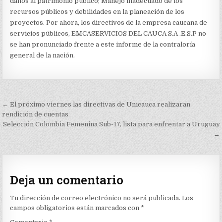
daños al patrimonio público; Manejo inadecuado de los
recursos públicos y debilidades en la planeación de los
proyectos. Por ahora, los directivos de la empresa caucana de
servicios públicos, EMCASERVICIOS DEL CAUCA S.A .E.S.P no
se han pronunciado frente a este informe de la contraloría
general de la nación.
Navegación
← El próximo viernes las directivas de Unicauca realizaran
de
rendición de cuentas
Selección Colombia Femenina Sub-17, lista para enfrentar a Uruguay
entradas
→
Deja un comentario
Tu dirección de correo electrónico no será publicada.
Los
campos obligatorios están marcados con
*