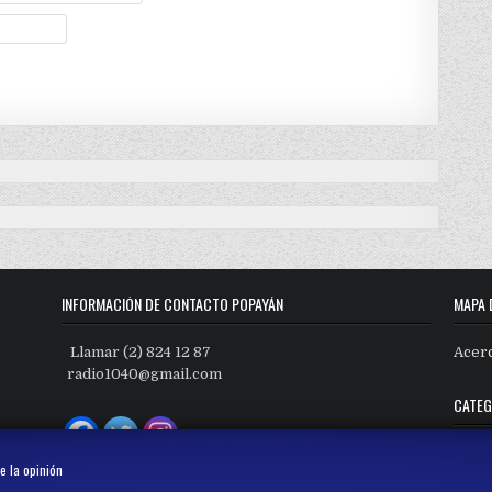
INFORMACIÓN DE CONTACTO POPAYÁN
MAPA 
Llamar (2) 824 12 87
Acer
radio1040@gmail.com
CATEG
Categ
e la opinión