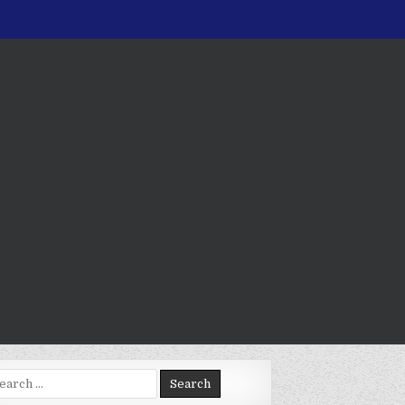
arch
: