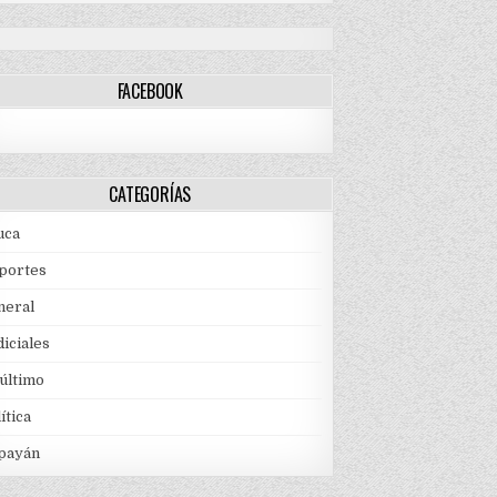
FACEBOOK
CATEGORÍAS
uca
portes
neral
iciales
 último
ítica
payán