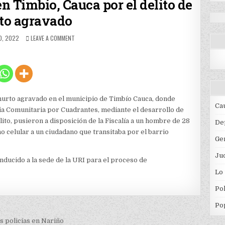
n Timbío, Cauca por el delito de
to agravado
ED
ON
O, 2022
LEAVE A COMMENT
CAPTURAN
A
CIUDADANO
EN
TIMBÍO,
CAUCA
POR
hurto agravado en el municipio de Timbío Cauca, donde
EL
Ca
ia Comunitaria por Cuadrantes, mediante el desarrollo de
DELITO
lito, pusieron a disposición de la Fiscalía a un hombre de 28
DE
De
HURTO
o celular a un ciudadano que transitaba por el barrio
Ge
AGRAVADO
Jud
nducido a la sede de la URI para el proceso de
Lo
Pol
Po
 policías en Nariño