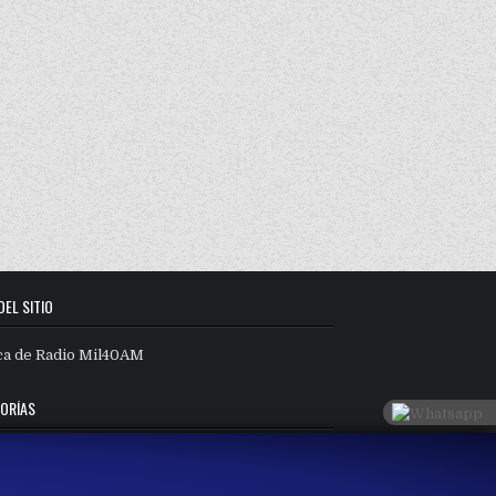
DEL SITIO
ca de Radio Mil40AM
ORÍAS
orías