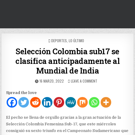
POSTED
DEPORTES
,
LO ÚLTIMO
IN
Selección Colombia sub17 se
clasifica anticipadamente al
Mundial de India
PUBLISHED
ON
16 MARZO, 2022
LEAVE A COMMENT
DATE:
SELECCIÓN
COLOMBIA
Spread the love
SUB17
SE
CLASIFICA
ANTICIPADAMENTE
AL
El pecho se llena de orgullo gracias a la gran actuación de la
MUNDIAL
Selección Colombia Femenina Sub-17, que este miércoles
DE
consiguió su sexto triunfo en el Campeonato Sudamericano que
INDIA