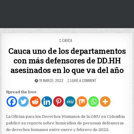
POSTED
CAUCA
IN
Cauca uno de los departamentos
con más defensores de DD.HH
asesinados en lo que va del año
PUBLISHED
ON
19 MARZO, 2022
LEAVE A COMMENT
DATE:
CAUCA
UNO
Spread the love
DE
LOS
DEPARTAMENTOS
CON
MÁS
La Oficina para los Derechos Humanos de la ONU en Colombia
DEFENSORES
publicó su reporte sobre homicidios de personas defensoras
DE
de derechos humanos entre enero y febrero de 2022.
DD.HH