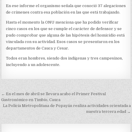
ASESINADOS
En ese informe el organismo señala que conoció 37 alegaciones
EN
LO
de crímenes contra esa población en las que está trabajando.
QUE
VA
Hasta el momento la ONU menciona que ha podido verificar
DEL
cinco casos en los que se cumple el carácter de defensor y se
AÑO
pudo comprobar que alguna de las hipótesis del homicidio está
vinculada con su actividad. Esos casos se presentaron en los
departamentos de Cauca y Cesar.
Todos eran hombres, siendo dos indígenas y tres campesinos,
incluyendo a un adolescente.
Navegación
← En el mes de abril se llevara acabo el Primer Festival
de
Gastronómico en Timbío, Cauca
La Policía Metropolitana de Popayán realiza actividades orientada a
entradas
nuestra tercera edad →