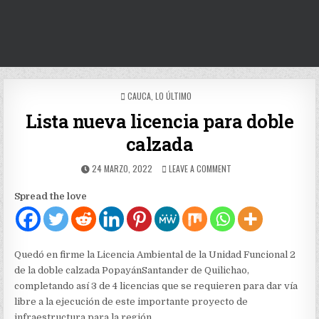
POSTED
CAUCA
,
LO ÚLTIMO
IN
Lista nueva licencia para doble
calzada
PUBLISHED
ON
24 MARZO, 2022
LEAVE A COMMENT
DATE:
LISTA
NUEVA
Spread the love
LICENCIA
PARA
DOBLE
CALZADA
Quedó en firme la Licencia Ambiental de la Unidad Funcional 2
de la doble calzada PopayánSantander de Quilichao,
completando así 3 de 4 licencias que se requieren para dar vía
libre a la ejecución de este importante proyecto de
infraestructura para la región.