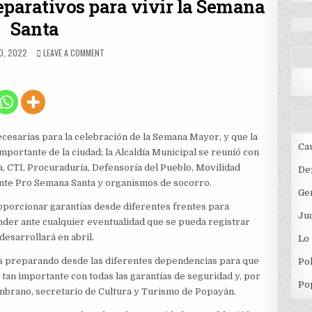
parativos para vivir la Semana
Santa
ED
ON
O, 2022
LEAVE A COMMENT
POPAYÁN
AVANZA
EN
PREPARATIVOS
PARA
VIVIR
LA
ecesarias para la celebración de la Semana Mayor, y que la
SEMANA
Ca
portante de la ciudad; la Alcaldía Municipal se reunió con
SANTA
lía, CTI, Procuraduría, Defensoría del Pueblo, Movilidad
De
nte Pro Semana Santa y organismos de socorro.
Ge
proporcionar garantías desde diferentes frentes para
Jud
onder ante cualquier eventualidad que se pueda registrar
desarrollará en abril.
Lo
os preparando desde las diferentes dependencias para que
Pol
 tan importante con todas las garantías de seguridad y, por
Po
ambrano, secretario de Cultura y Turismo de Popayán.