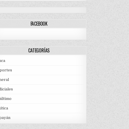
FACEBOOK
CATEGORÍAS
uca
portes
neral
iciales
 último
ítica
payán