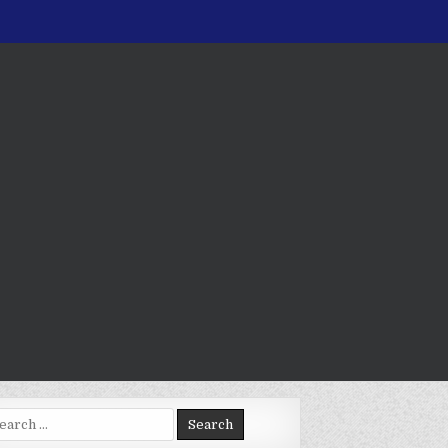
arch
: