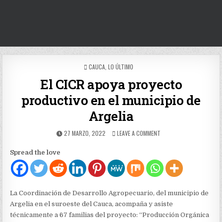
POSTED
CAUCA
,
LO ÚLTIMO
IN
El CICR apoya proyecto
productivo en el municipio de
Argelia
PUBLISHED
ON
27 MARZO, 2022
LEAVE A COMMENT
DATE:
EL
CICR
Spread the love
APOYA
PROYECTO
PRODUCTIVO
EN
EL
La Coordinación de Desarrollo Agropecuario, del municipio de
MUNICIPIO
Argelia en el suroeste del Cauca, acompaña y asiste
DE
técnicamente a 67 familias del proyecto: “Producción Orgánica
ARGELIA