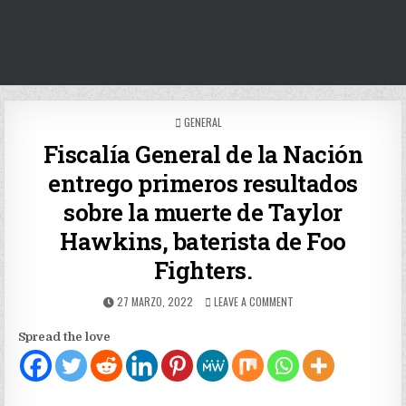
POSTED
GENERAL
IN
Fiscalía General de la Nación
entrego primeros resultados
sobre la muerte de Taylor
Hawkins, baterista de Foo
Fighters.
PUBLISHED
ON
27 MARZO, 2022
LEAVE A COMMENT
DATE:
FISCALÍA
GENERAL
Spread the love
DE
LA
NACIÓN
ENTREGO