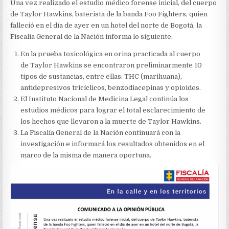
PRIMEROS
Una vez realizado el estudio médico forense inicial, del cuerpo
RESULTADOS
de Taylor Hawkins, baterista de la banda Foo Fighters, quien
SOBRE
falleció en el día de ayer en un hotel del norte de Bogotá, la
LA
MUERTE
Fiscalía General de la Nación informa lo siguiente:
DE
TAYLOR
En la prueba toxicológica en orina practicada al cuerpo
HAWKINS,
de Taylor Hawkins se encontraron preliminarmente 10
BATERISTA
tipos de sustancias, entre ellas: THC (marihuana),
DE
antidepresivos tricíclicos, benzodiacepinas y opioides.
FOO
FIGHTERS.
El Instituto Nacional de Medicina Legal continúa los
estudios médicos para lograr el total esclarecimiento de
los hechos que llevaron a la muerte de Taylor Hawkins.
La Fiscalía General de la Nación continuará con la
investigación e informará los resultados obtenidos en el
marco de la misma de manera oportuna.