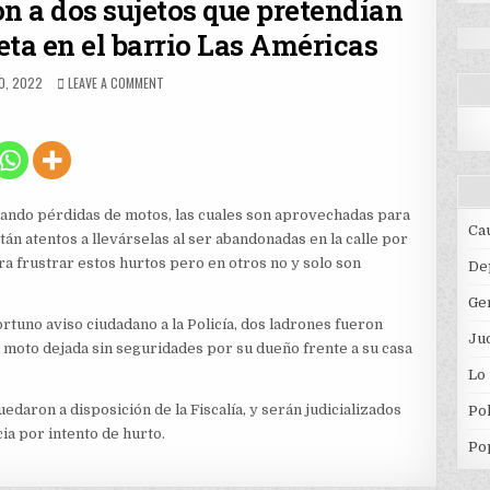
n a dos sujetos que pretendían
eta en el barrio Las Américas
ED
ON
O, 2022
LEAVE A COMMENT
AUTORIDADES
CAPTURARON
A
DOS
SUJETOS
QUE
PRETENDÍAN
usando pérdidas de motos, las cuales son aprovechadas para
HURTAR
Ca
án atentos a llevárselas al ser abandonadas en la calle por
UNA
ra frustrar estos hurtos pero en otros no y solo son
MOTOCICLETA
De
EN
Ge
EL
BARRIO
rtuno aviso ciudadano a la Policía, dos ladrones fueron
Jud
LAS
moto dejada sin seguridades por su dueño frente a su casa
AMÉRICAS
Lo
edaron a disposición de la Fiscalía, y serán judicializados
Pol
ia por intento de hurto.
Po