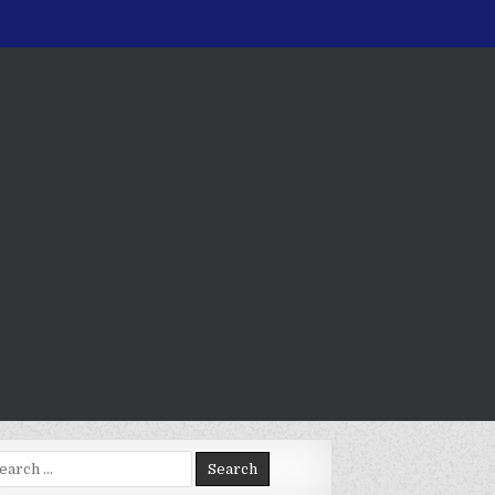
arch
: