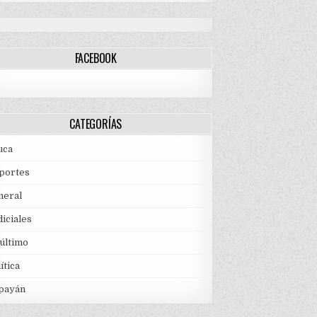
FACEBOOK
CATEGORÍAS
uca
portes
neral
iciales
 último
ítica
payán