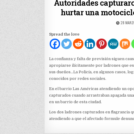
Autoridades capturaro
hurtar una motocicl
PUBLISH
28 MARZ
DATE:
Spread the love
La confianza y falta de previsión siguen ca
apropiarse ilícitamente por ladrones que est
sus dueños…La Policía, en algunos casos, log
conocidos por redes sociales.
En el barrio Las Américas atendiendo un opo
capturados cuando arrastraban apagada una 
en un barrio de esta ciudad.
Los dos ladrones capturados en flagrancia qu
atendiendo a que el afectado formule denunc