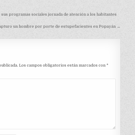
sus programas sociales jornada de atención a los habitantes
 capturo un hombre por porte de estupefacientes en Popayán →
publicada.
Los campos obligatorios están marcados con
*