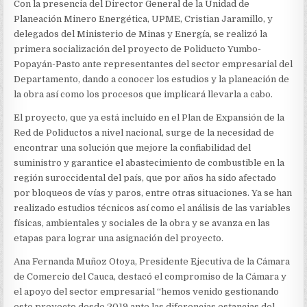
DEL
Con la presencia del Director General de la Unidad de
POLIDUCTO
Planeación Minero Energética, UPME, Cristian Jaramillo, y
YUMBO-
delegados del Ministerio de Minas y Energía, se realizó la
POPAYÁN-
PASTO
primera socialización del proyecto de Poliducto Yumbo-
ANTE
Popayán-Pasto ante representantes del sector empresarial del
REPRESENTANTES
Departamento, dando a conocer los estudios y la planeación de
DEL
la obra así como los procesos que implicará llevarla a cabo.
SECTOR
EMPRESARIAL
El proyecto, que ya está incluido en el Plan de Expansión de la
DEL
DEPARTAMENTO
Red de Poliductos a nivel nacional, surge de la necesidad de
encontrar una solución que mejore la confiabilidad del
suministro y garantice el abastecimiento de combustible en la
región suroccidental del país, que por años ha sido afectado
por bloqueos de vías y paros, entre otras situaciones. Ya se han
realizado estudios técnicos así como el análisis de las variables
físicas, ambientales y sociales de la obra y se avanza en las
etapas para lograr una asignación del proyecto.
Ana Fernanda Muñoz Otoya, Presidente Ejecutiva de la Cámara
de Comercio del Cauca, destacó el compromiso de la Cámara y
el apoyo del sector empresarial “hemos venido gestionando
este proyecto desde 2019 ante las diferencias estancias del