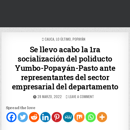
POSTED
CAUCA
,
LO ÚLTIMO
,
POPAYÁN
IN
Se llevo acabo la 1ra
socialización del poliducto
Yumbo-Popayán-Pasto ante
representantes del sector
empresarial del departamento
PUBLISHED
ON
28 MARZO, 2022
LEAVE A COMMENT
DATE:
SE
LLEVO
Spread the love
ACABO
LA
1RA
SOCIALIZACIÓN