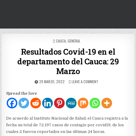
POSTED
CAUCA
,
GENERAL
IN
Resultados Covid-19 en el
departamento del Cauca: 29
Marzo
PUBLISHED
ON
29 MARZO, 2022
LEAVE A COMMENT
DATE:
RESULTADOS
COVID-
Spread the love
19
EN
EL
DEPARTAMENTO
DEL
De acuerdo al Instituto Nacional de Salud, el Cauca registra a la
CAUCA:
fecha un total de 72.197 casos de contagio por covid19, de los
29
cuales 2 fueron reportados en las últimas 24 horas.
MARZO