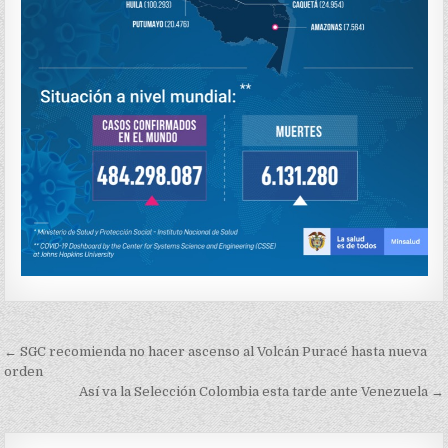
Navegación
← SGC recomienda no hacer ascenso al Volcán Puracé hasta nueva
de
orden
Así va la Selección Colombia esta tarde ante Venezuela →
entradas