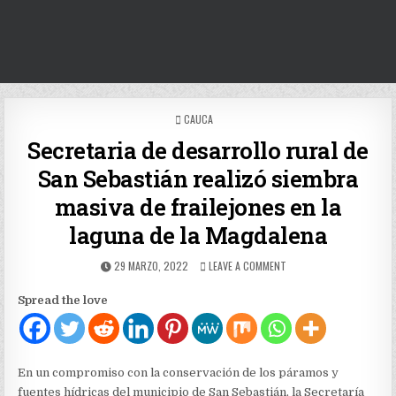
POSTED
CAUCA
IN
Secretaria de desarrollo rural de
San Sebastián realizó siembra
masiva de frailejones en la
laguna de la Magdalena
PUBLISHED
ON
29 MARZO, 2022
LEAVE A COMMENT
DATE:
SECRETARIA
DE
Spread the love
DESARROLLO
RURAL
DE
SAN
SEBASTIÁN
En un compromiso con la conservación de los páramos y
REALIZÓ
fuentes hídricas del municipio de San Sebastián, la Secretaría