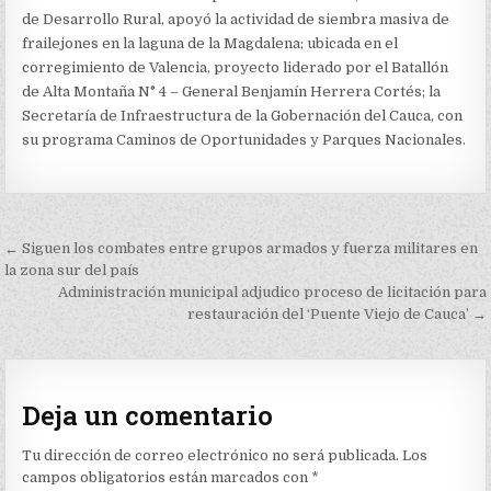
SIEMBRA
de Desarrollo Rural, apoyó la actividad de siembra masiva de
MASIVA
DE
frailejones en la laguna de la Magdalena; ubicada en el
FRAILEJONES
corregimiento de Valencia, proyecto liderado por el Batallón
EN
de Alta Montaña N° 4 – General Benjamín Herrera Cortés; la
LA
Secretaría de Infraestructura de la Gobernación del Cauca, con
LAGUNA
DE
su programa Caminos de Oportunidades y Parques Nacionales.
LA
MAGDALENA
Navegación
← Siguen los combates entre grupos armados y fuerza militares en
de
la zona sur del país
Administración municipal adjudico proceso de licitación para
entradas
restauración del ‘Puente Viejo de Cauca’ →
Deja un comentario
Tu dirección de correo electrónico no será publicada.
Los
campos obligatorios están marcados con
*