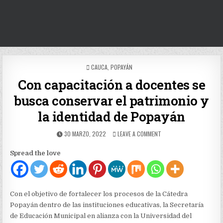
POSTED
CAUCA
,
POPAYÁN
IN
Con capacitación a docentes se
busca conservar el patrimonio y
la identidad de Popayán
PUBLISHED
ON
30 MARZO, 2022
LEAVE A COMMENT
DATE:
CON
CAPACITACIÓN
Spread the love
A
DOCENTES
SE
BUSCA
CONSERVAR
Con el objetivo de fortalecer los procesos de la Cátedra
EL
Popayán dentro de las instituciones educativas, la Secretaría
PATRIMONIO
de Educación Municipal en alianza con la Universidad del
Y