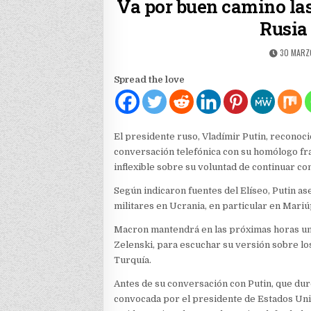
Va por buen camino las
Rusia
PUBLISH
30 MARZ
DATE:
Spread the love
El presidente ruso, Vladímir Putin, reconoc
conversación telefónica con su homólogo f
inflexible sobre su voluntad de continuar con
Según indicaron fuentes del Elíseo, Putin as
militares en Ucrania, en particular en Mariúp
Macron mantendrá en las próximas horas un
Zelenski, para escuchar su versión sobre lo
Turquía.
Antes de su conversación con Putin, que du
convocada por el presidente de Estados Unid