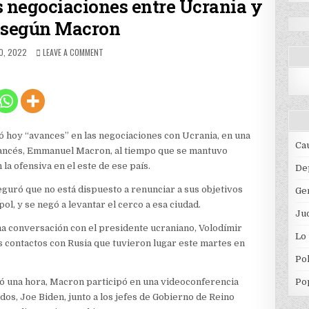
 negociaciones entre Ucrania y
 según Macron
ED
ON
O, 2022
LEAVE A COMMENT
VA
POR
BUEN
CAMINO
LAS
NEGOCIACIONES
ENTRE
ió hoy “avances” en las negociaciones con Ucrania, en una
UCRANIA
Ca
rancés, Emmanuel Macron, al tiempo que se mantuvo
Y
 la ofensiva en el este de ese país.
RUSIA
De
SEGÚN
eguró que no está dispuesto a renunciar a sus objetivos
Ge
MACRON
ol, y se negó a levantar el cerco a esa ciudad.
Jud
a conversación con el presidente ucraniano, Volodímir
Lo
s contactos con Rusia que tuvieron lugar este martes en
Pol
ró una hora, Macron participó en una videoconferencia
Po
os, Joe Biden, junto a los jefes de Gobierno de Reino