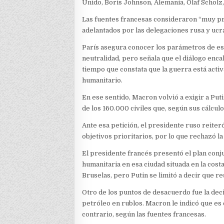
Unido, Boris Johnson, Alemania, Olaf Scholz, 
Las fuentes francesas consideraron “muy pr
adelantados por las delegaciones rusa y ucr
París asegura conocer los parámetros de esa
neutralidad, pero señala que el diálogo encall
tiempo que constata que la guerra está activ
humanitario.
En ese sentido, Macron volvió a exigir a Put
de los 160.000 civiles que, según sus cálcul
Ante esa petición, el presidente ruso reiter
objetivos prioritarios, por lo que rechazó l
El presidente francés presentó el plan con
humanitaria en esa ciudad situada en la cos
Bruselas, pero Putin se limitó a decir que r
Otro de los puntos de desacuerdo fue la deci
petróleo en rublos. Macron le indicó que es c
contrario, según las fuentes francesas.