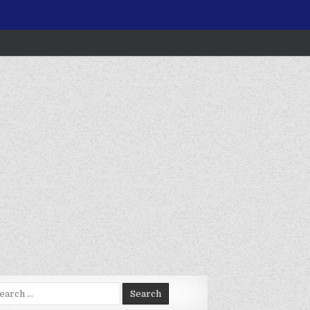
arch
: