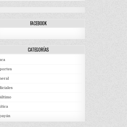
FACEBOOK
CATEGORÍAS
uca
portes
neral
iciales
 último
ítica
payán