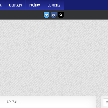
A
JUDICIALES
POLÍTICA
DEPORTES
Se
POSTED
GENERAL
IN
for