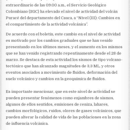
QUE
extraordinario de las 09:00 a.m., el Servicio Geológico
HA
VENIDO
Colombiano (SGC) ha elevado el nivel de actividad del volcán
PRESENTANDO
Puracé del departamento del Cauca, a “Nivel (III): Cambios en
EL
el compartimiento de la actividad volcánica”.
VOLCÁN
PURACÉ
De acuerdo con el boletín, este cambio en el nivel de actividad
EN
es motivado por los cambios graduales que se han venido
LOS
ÚLTIMOS
presentando en los últimos meses, y el aumento en los mismos
DÍAS
que se han venido registrando repentinamente desde el 28 de
marzo. Se destaca de esta actividad los sismos de tipo volcano-
tectónico que han alcanzado magnitudes de 3,3 ML, y otros
eventos asociados a movimiento de fluidos, deformación del
suelo volcánico y cambios en la geoquímica de fluidos.
Es importante mencionar, que en este nivel de actividad se
pueden presentar fenómenos como enjambres de sismos,
algunos de ellos sentidos, emisiones de ceniza, lahares,
cambios morfológicos, ruidos, olores de gases volcánicos, que
pueden alterar la calidad de vida de las poblaciones en la zona
de influencia volcánica.