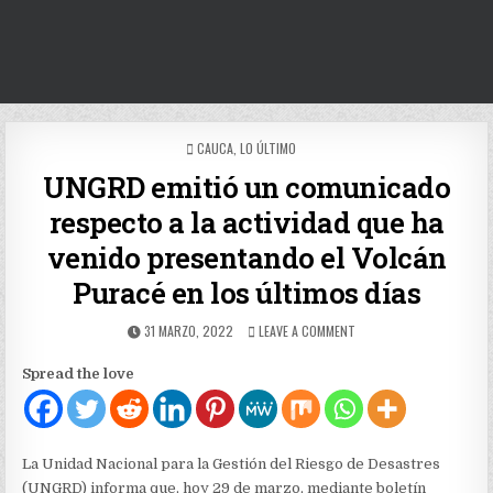
POSTED
CAUCA
,
LO ÚLTIMO
IN
UNGRD emitió un comunicado
respecto a la actividad que ha
venido presentando el Volcán
Puracé en los últimos días
PUBLISHED
ON
31 MARZO, 2022
LEAVE A COMMENT
DATE:
UNGRD
EMITIÓ
Spread the love
UN
COMUNICADO
RESPECTO
A
LA
La Unidad Nacional para la Gestión del Riesgo de Desastres
ACTIVIDAD
(UNGRD) informa que, hoy 29 de marzo, mediante boletín