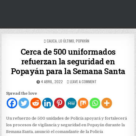
POSTED
CAUCA
,
LO ÚLTIMO
,
POPAYÁN
IN
Cerca de 500 uniformados
refuerzan la seguridad en
Popayán para la Semana Santa
PUBLISHED
ON
4 ABRIL, 2022
LEAVE A COMMENT
DATE:
CERCA
DE
Spread the love
500
UNIFORMADOS
REFUERZAN
LA
SEGURIDAD
Un refuerzo de 500 unidades de Policía apoyará y fortalecerá
EN
los procesos de vigilancia y seguridad en Popayán durante la
POPAYÁN
Semana Santa, anunció el comandante de la Policía
PARA