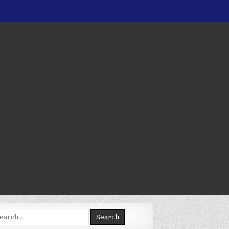
arch
: