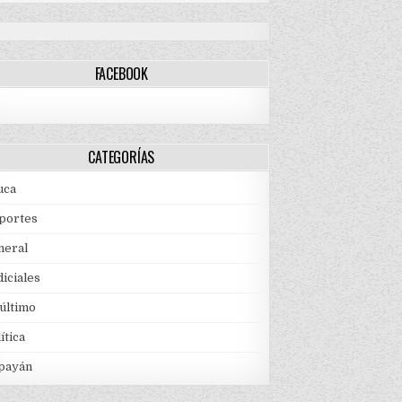
FACEBOOK
CATEGORÍAS
uca
portes
neral
iciales
 último
ítica
payán