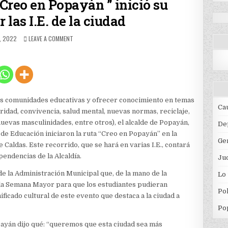
“Creo en Popayán ” inició su
 las I.E. de la ciudad
HED
ON
, 2022
LEAVE A COMMENT
LA
RUTA
EDUCATIVA
“CREO
EN
POPAYÁN
”
las comunidades educativas y ofrecer conocimiento en temas
INICIÓ
Ca
uridad, convivencia, salud mental, nuevas normas, reciclaje,
SU
uevas masculinidades, entre otros), el alcalde de Popayán,
RECORRIDO
De
POR
 de Educación iniciaron la ruta “Creo en Popayán” en la
Ge
LAS
 Caldas. Este recorrido, que se hará en varias I.E., contará
I.E.
endencias de la Alcaldía.
Jud
DE
LA
de la Administración Municipal que, de la mano de la
Lo
CIUDAD
 la Semana Mayor para que los estudiantes pudieran
Pol
ificado cultural de este evento que destaca a la ciudad a
Po
payán dijo qué: “queremos que esta ciudad sea más