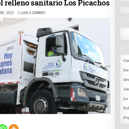
l relleno sanitario Los Picachos
D
ON
BRE, 2023
LEAVE A COMMENT
SE
LEVANTA
BLOQUEO
EN
EL
RELLENO
SANITARIO
LOS
PICACHOS
Ca
De
Ge
Jud
Lo
Pol
Po