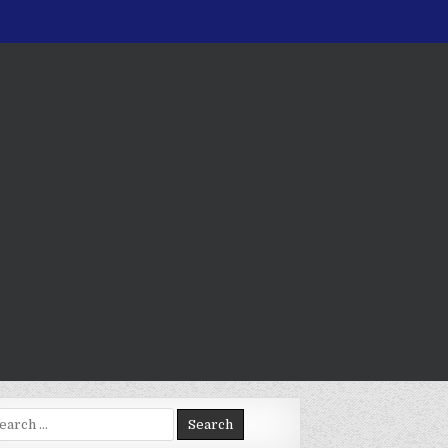
arch
: