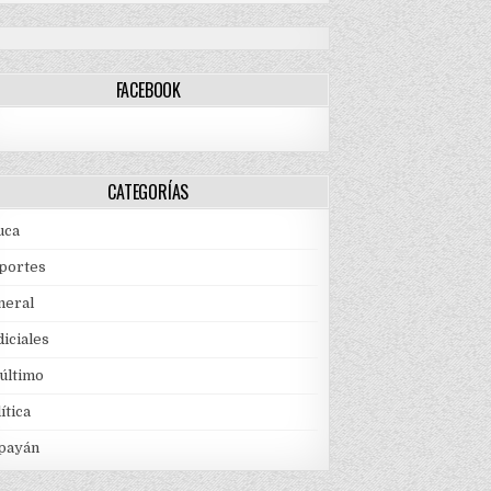
FACEBOOK
CATEGORÍAS
uca
portes
neral
iciales
 último
ítica
payán