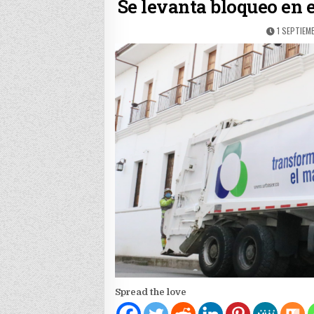
Se levanta bloqueo en e
PUBLISHE
1 SEPTIEM
DATE:
Spread the love