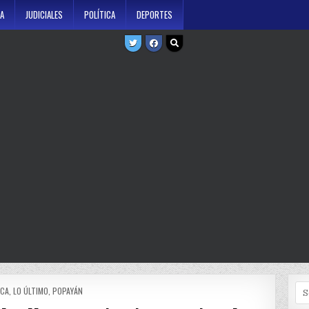
A
JUDICIALES
POLÍTICA
DEPORTES
Se
TED
CA
,
LO ÚLTIMO
,
POPAYÁN
for