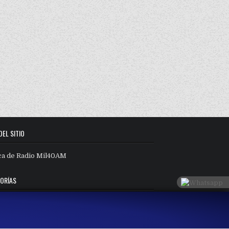
DEL SITIO
ca de Radio Mil40AM
ORÍAS
orías