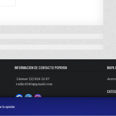
INFORMACIÓN DE CONTACTO POPAYÁN
MAPA 
Llamar (2) 824 12 87
Acer
radio1040@gmail.com
CATEG
Categ
e la opinión