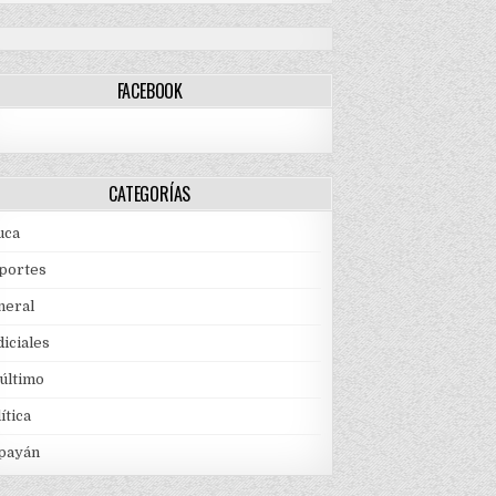
FACEBOOK
CATEGORÍAS
uca
portes
neral
iciales
 último
ítica
payán