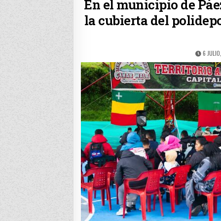
En el municipio de Páe
la cubierta del polidepo
PUBLIS
6 JULIO
DATE: