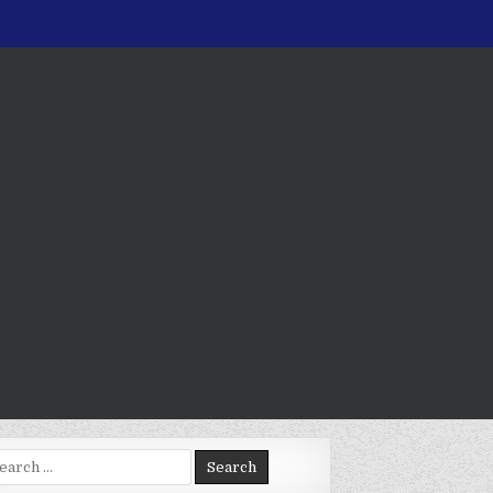
arch
: