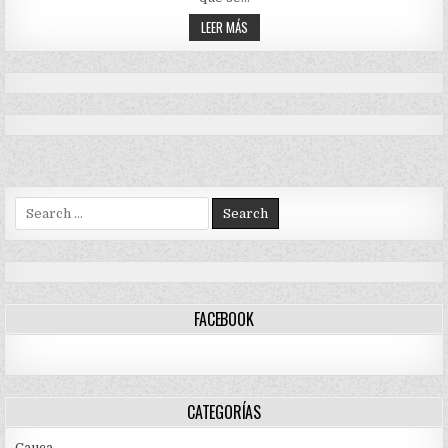
ORDEN
PÚBLICO
EJÉRCITO
LEER MÁS
EN
MANTIENE
MIRANDA
EL
CAUCA
CONTROL
DEL
ORDEN
PÚBLICO
EN
MIRANDA
CAUCA
Search
for:
FACEBOOK
CATEGORÍAS
Cauca