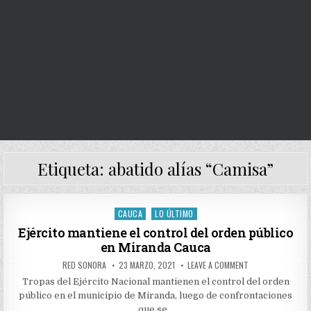
Etiqueta:
abatido alías “Camisa”
CAUCA
LO ÚLTIMO
Posted
in
Ejército mantiene el control del orden público
en Miranda Cauca
AUTHOR:
PUBLISHED
ON
RED SONORA
23 MARZO, 2021
LEAVE A COMMENT
DATE:
EJÉRCITO
MANTIENE
Tropas del Ejército Nacional mantienen el control del orden
EL
público en el municipio de Miranda, luego de confrontaciones
CONTROL
DEL
que se…