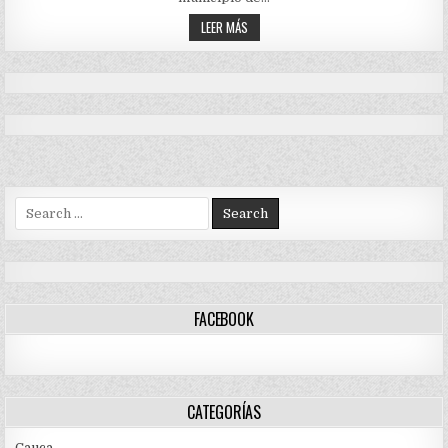
PÁEZ,
CAUCA
ADULTA
LEER MÁS
MAYOR,
BRUTALMENTE
ASESINADA
EN
PÁEZ,
CAUCA
Search
for:
FACEBOOK
CATEGORÍAS
Cauca