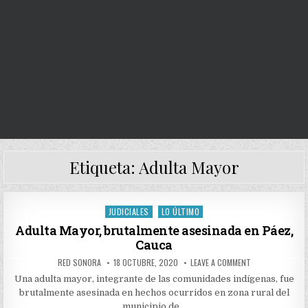
Etiqueta:
Adulta Mayor
JUDICIALES
LO ÚLTIMO
Posted
in
Adulta Mayor, brutalmente asesinada en Páez,
Cauca
AUTHOR:
PUBLISHED
ON
RED SONORA
18 OCTUBRE, 2020
LEAVE A COMMENT
DATE:
ADULTA
MAYOR,
Una adulta mayor, integrante de las comunidades indígenas, fue
BRUTALMENTE
brutalmente asesinada en hechos ocurridos en zona rural del
ASESINADA
EN
municipio de…