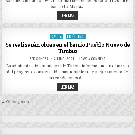
socialización del proyecto ‘Construcción del Polideportivo en el
DEL
POLIDEPORTIVO
barrio La Marta,…
EN
EL
SOCIALIZADA
LEER MÁS
BARRIO
LA
LA
CONSTRUCCIÓN
MARTA,
DEL
ZONA
POLIDEPORTIVO
URBANA
DE
EN
CAUCA
LO ÚLTIMO
Posted
TIMBÍO
EL
BARRIO
in
Se realizarán obras en el barrio Pueblo Nuevo de
LA
Timbío
MARTA,
ZONA
URBANA
AUTHOR:
PUBLISHED
ON
RED SONORA
3 JULIO, 2021
LEAVE A COMMENT
DE
DATE:
SE
TIMBÍO
REALIZARÁN
La administración municipal de Timbío informó que en el marco
OBRAS
del proyecto ‘Construcción, mantenimiento y mejoramiento de
EN
EL
las condiciones de…
BARRIO
PUEBLO
SE
LEER MÁS
NUEVO
REALIZARÁN
DE
OBRAS
TIMBÍO
EN
Navegación
EL
← Older posts
BARRIO
de
PUEBLO
NUEVO
entradas
DE
TIMBÍO