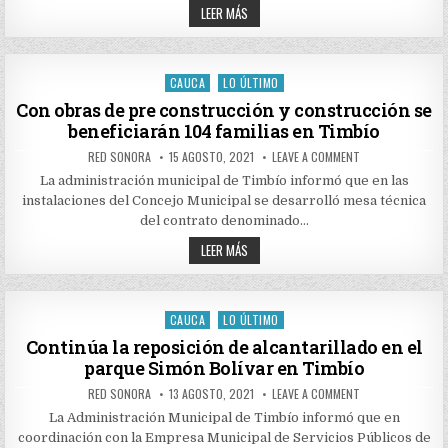
ALCALDÍA
ENLACE
LEER MÁS
GÉNERO
DE
LLEGÓ
TIMBÍO
A
CON
LA
EL
ZONA
ENLACE
CAUCA
LO ÚLTIMO
RURAL
Posted
GÉNERO
DE
LLEGÓ
in
Con obras de pre construcción y construcción se
LA
A
LOCALIDAD
beneficiarán 104 familias en Timbío
LA
ZONA
RURAL
AUTHOR:
PUBLISHED
ON
RED SONORA
15 AGOSTO, 2021
LEAVE A COMMENT
DE
DATE:
CON
LA
OBRAS
La administración municipal de Timbío informó que en las
DE
LOCALIDAD
instalaciones del Concejo Municipal se desarrolló mesa técnica
PRE
CONSTRUCCIÓN
del contrato denominado…
Y
CONSTRUCCIÓN
CON
LEER MÁS
SE
OBRAS
BENEFICIARÁN
DE
104
PRE
FAMILIAS
CONSTRUCCIÓN
EN
TIMBÍO
Y
CAUCA
LO ÚLTIMO
Posted
CONSTRUCCIÓN
SE
in
Continúa la reposición de alcantarillado en el
BENEFICIARÁN
parque Simón Bolívar en Timbío
104
FAMILIAS
EN
AUTHOR:
PUBLISHED
ON
RED SONORA
13 AGOSTO, 2021
LEAVE A COMMENT
TIMBÍO
DATE:
CONTINÚA
LA
La Administración Municipal de Timbío informó que en
REPOSICIÓN
coordinación con la Empresa Municipal de Servicios Públicos de
DE