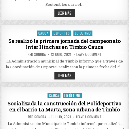
DE
Sostenibles para el…
SISTEMAS
PRODUCTIVOS
CONVOCATORIA
LEER MÁS
SOSTENIBLES
PARA
EN
EL
TIMBÍO
PROYECTO
DE
SISTEMAS
CAUCA
DEPORTES
LO ÚLTIMO
Posted
PRODUCTIVOS
SOSTENIBLES
in
Se realizó la primera jornada del campeonato
EN
Inter Hinchas en Timbío Cauca
TIMBÍO
AUTHOR:
PUBLISHED
ON
RED SONORA
13 JULIO, 2021
LEAVE A COMMENT
DATE:
SE
REALIZÓ
La Administración municipal de Timbío informó que a través de
LA
la Coordinación de Deporte, realizaron la primera fecha del 7°…
PRIMERA
JORNADA
SE
DEL
LEER MÁS
CAMPEONATO
REALIZÓ
INTER
LA
HINCHAS
PRIMERA
EN
JORNADA
TIMBÍO
DEL
CAUCA
LO ÚLTIMO
CAUCA
Posted
CAMPEONATO
INTER
in
Socializada la construcción del Polideportivo
HINCHAS
en el barrio La Marta, zona urbana de Timbío
EN
TIMBÍO
CAUCA
AUTHOR:
PUBLISHED
ON
RED SONORA
11 JULIO, 2021
LEAVE A COMMENT
DATE:
SOCIALIZADA
LA
La Administración Municipal de Timbío informó que realizó la
CONSTRUCCIÓN