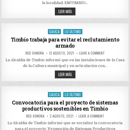
ALCANTARILLADO
la localidad, EMTIMBÍO…
EN
EL
CONTINÚA
LEER MÁS
PARQUE
LA
SIMÓN
REPOSICIÓN
BOLÍVAR
DE
EN
ALCANTARILLADO
TIMBÍO
EN
CAUCA
LO ÚLTIMO
Posted
EL
PARQUE
in
Timbío trabaja para evitar el reclutamiento
SIMÓN
armado
BOLÍVAR
EN
TIMBÍO
AUTHOR:
PUBLISHED
ON
RED SONORA
12 AGOSTO, 2021
LEAVE A COMMENT
DATE:
TIMBÍO
TRABAJA
La Alcaldía de Timbío informó que en las instalaciones de la Casa
PARA
de la Cultura municipal y en articulación con…
EVITAR
EL
TIMBÍO
RECLUTAMIENTO
LEER MÁS
ARMADO
TRABAJA
PARA
EVITAR
EL
RECLUTAMIENTO
CAUCA
LO ÚLTIMO
Posted
ARMADO
in
Convocatoria para el proyecto de sistemas
productivos sostenibles en Timbío
AUTHOR:
PUBLISHED
ON
RED SONORA
2 AGOSTO, 2021
LEAVE A COMMENT
DATE:
CONVOCATORIA
PARA
La Alcaldía de Timbío informó que se socializó la convocatoria
EL
para el proyecto ‘Promoción de Sistemas Productivos
PROYECTO