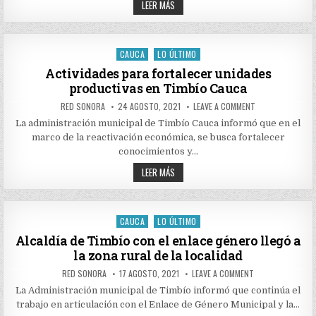
MÁS
RESTITUCIÓN
LEER MÁS
DE
DE
TIERRAS
30
EN
SOLICITUDES
TIMBÍO
DE
RESTITUCIÓN
CAUCA
LO ÚLTIMO
Posted
DE
TIERRAS
in
Actividades para fortalecer unidades
EN
productivas en Timbío Cauca
TIMBÍO
AUTHOR:
PUBLISHED
ON
RED SONORA
24 AGOSTO, 2021
LEAVE A COMMENT
DATE:
ACTIVIDADES
PARA
La administración municipal de Timbío Cauca informó que en el
FORTALECER
marco de la reactivación económica, se busca fortalecer
UNIDADES
PRODUCTIVAS
conocimientos y…
EN
TIMBÍO
ACTIVIDADES
LEER MÁS
CAUCA
PARA
FORTALECER
UNIDADES
PRODUCTIVAS
EN
CAUCA
LO ÚLTIMO
Posted
TIMBÍO
CAUCA
in
Alcaldía de Timbío con el enlace género llegó a
la zona rural de la localidad
AUTHOR:
PUBLISHED
ON
RED SONORA
17 AGOSTO, 2021
LEAVE A COMMENT
DATE:
ALCALDÍA
DE
La Administración municipal de Timbío informó que continúa el
TIMBÍO
trabajo en articulación con el Enlace de Género Municipal y la…
CON
EL