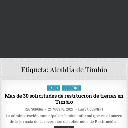
Etiqueta:
Alcaldía de Timbío
CAUCA
LO ÚLTIMO
Posted
in
Más de 30 solicitudes de restitución de tierras en
Timbío
AUTHOR:
PUBLISHED
ON
RED SONORA
25 AGOSTO, 2021
LEAVE A COMMENT
DATE:
MÁS
DE
La administración municipal de Timbío informó que en el marco
30
de la jornada de la recepción de solicitudes de Restitución…
SOLICITUDES
DE