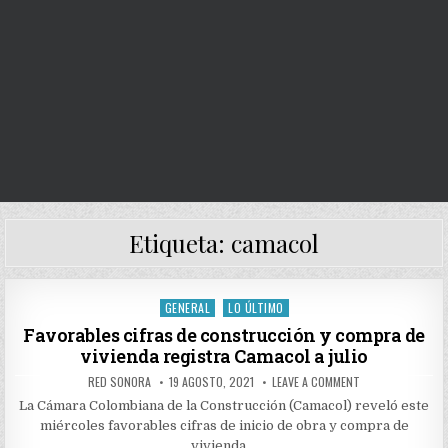
Etiqueta:
camacol
GENERAL
LO ÚLTIMO
Posted
in
Favorables cifras de construcción y compra de
vivienda registra Camacol a julio
AUTHOR:
PUBLISHED
ON
RED SONORA
19 AGOSTO, 2021
LEAVE A COMMENT
DATE:
FAVORABLES
CIFRAS
La Cámara Colombiana de la Construcción (Camacol) reveló este
DE
miércoles favorables cifras de inicio de obra y compra de
CONSTRUCCIÓN
Y
vivienda,…