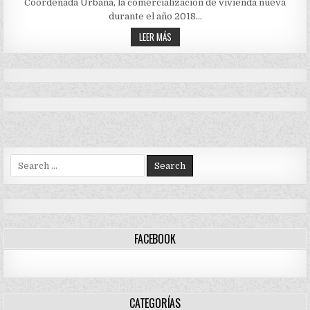
Coordenada Urbana, la comercialización de vivienda nueva
EN
COLOMBIA,
durante el año 2018…
LOGRÓ
2
COMPRA
LEER MÁS
BILLONES
DE
DE
VIVIENDA
PESOS
EN
COLOMBIA,
LOGRÓ
2
BILLONES
DE
PESOS
Search
for:
FACEBOOK
CATEGORÍAS