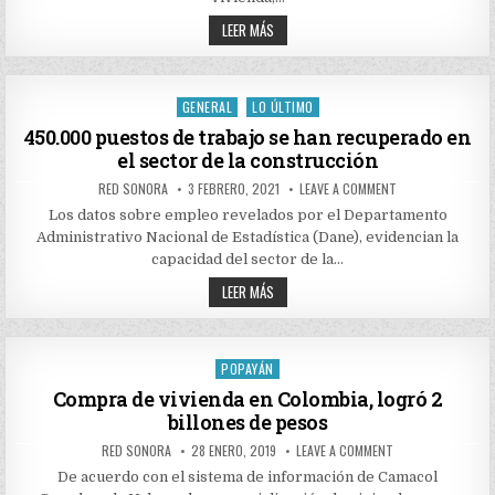
COMPRA
DE
FAVORABLES
LEER MÁS
VIVIENDA
CIFRAS
REGISTRA
DE
CAMACOL
CONSTRUCCIÓN
A
Y
JULIO
COMPRA
GENERAL
LO ÚLTIMO
Posted
DE
VIVIENDA
in
450.000 puestos de trabajo se han recuperado en
REGISTRA
el sector de la construcción
CAMACOL
A
JULIO
AUTHOR:
PUBLISHED
ON
RED SONORA
3 FEBRERO, 2021
LEAVE A COMMENT
DATE:
450.000
PUESTOS
Los datos sobre empleo revelados por el Departamento
DE
Administrativo Nacional de Estadística (Dane), evidencian la
TRABAJO
SE
capacidad del sector de la…
HAN
RECUPERADO
450.000
LEER MÁS
EN
PUESTOS
EL
DE
SECTOR
TRABAJO
DE
SE
LA
CONSTRUCCIÓN
HAN
POPAYÁN
Posted
RECUPERADO
EN
in
Compra de vivienda en Colombia, logró 2
EL
billones de pesos
SECTOR
DE
LA
AUTHOR:
PUBLISHED
ON
RED SONORA
28 ENERO, 2019
LEAVE A COMMENT
CONSTRUCCIÓN
DATE:
COMPRA
DE
De acuerdo con el sistema de información de Camacol
VIVIENDA